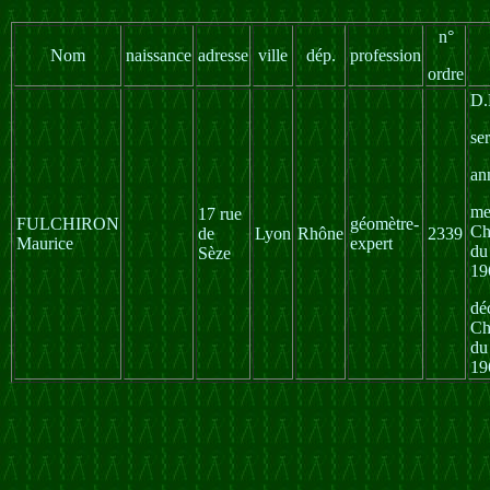
n°
Nom
naissance
adresse
ville
dép.
profession
ordre
D.
se
an
me
17 rue
FULCHIRON
géomètre-
Ch
de
Lyon
Rhône
2339
Maurice
expert
du
Sèze
19
dé
Ch
du
19