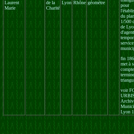
Laurent
de la
Lyon
Rhône
géomètre
pour
Marie
Charité
l'établ
du pla
1/500 d
de Lyon
d'agent
tempor
service
munici
fin 186
met à 
compte
termine
triangu
voir 
URBI
Archiv
Munici
Lyon 