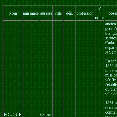
n°
Nom
naissance
adresse
ville
dép.
profession
obse
ordre
ancien
géomèt
triangu
service
Cadast
départ
la Sein
En sep
1859 il
une de
missio
vérific
l'établ
du plan
ville d
1861 p
deux an
confie 
FOUQUE
68 rue
triangu