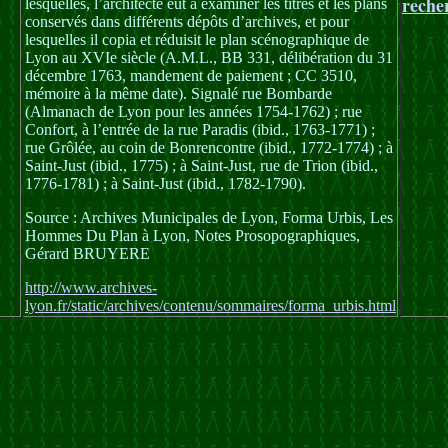
reche
lesquelles, l’architecte eut à examiner les titres et les plans
conservés dans différents dépôts d’archives, et pour
lesquelles il copia et réduisit le plan scénographique de
Lyon au XVIe siècle (A.M.L., BB 331, délibération du 31
décembre 1763, mandement de paiement ; CC 3510,
mémoire à la même date). Signalé rue Bombarde
(Almanach de Lyon pour les années 1754-1762) ; rue
Confort, à l’entrée de la rue Paradis (ibid., 1763-1771) ;
rue Grôlée, au coin de Bonrencontre (ibid., 1772-1774) ; à
Saint-Just (ibid., 1775) ; à Saint-Just, rue de Trion (ibid.,
1776-1781) ; à Saint-Just (ibid., 1782-1790).
Source : Archives Municipales de Lyon, Forma Urbis, Les
Hommes Du Plan à Lyon, Notes Prosopographiques,
Gérard BRUYERE
http://www.archives-
lyon.fr/static/archives/contenu/sommaires/forma_urbis.html