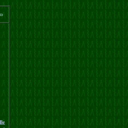
to
lle