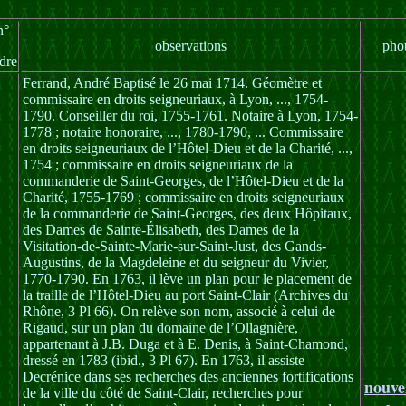
n°
observations
pho
dre
Ferrand, André Baptisé le 26 mai 1714. Géomètre et
commissaire en droits seigneuriaux, à Lyon, ..., 1754-
1790. Conseiller du roi, 1755-1761. Notaire à Lyon, 1754-
1778 ; notaire honoraire, ..., 1780-1790, ... Commissaire
en droits seigneuriaux de l’Hôtel-Dieu et de la Charité, ...,
1754 ; commissaire en droits seigneuriaux de la
commanderie de Saint-Georges, de l’Hôtel-Dieu et de la
Charité, 1755-1769 ; commissaire en droits seigneuriaux
de la commanderie de Saint-Georges, des deux Hôpitaux,
des Dames de Sainte-Élisabeth, des Dames de la
Visitation-de-Sainte-Marie-sur-Saint-Just, des Gands-
Augustins, de la Magdeleine et du seigneur du Vivier,
1770-1790. En 1763, il lève un plan pour le placement de
la traille de l’Hôtel-Dieu au port Saint-Clair (Archives du
Rhône, 3 Pl 66). On relève son nom, associé à celui de
Rigaud, sur un plan du domaine de l’Ollagnière,
appartenant à J.B. Duga et à E. Denis, à Saint-Chamond,
dressé en 1783 (ibid., 3 Pl 67). En 1763, il assiste
Decrénice dans ses recherches des anciennes fortifications
nouve
de la ville du côté de Saint-Clair, recherches pour