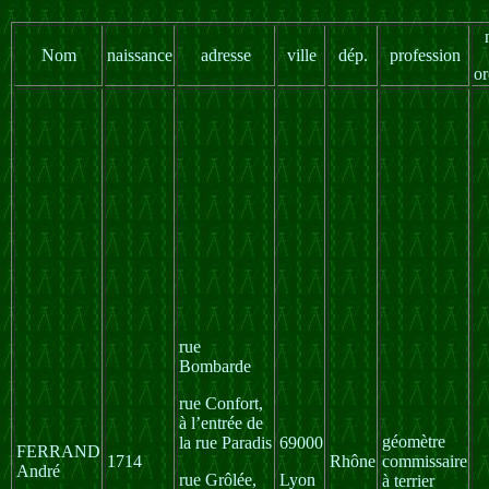
Nom
naissance
adresse
ville
dép.
profession
or
rue
Bombarde
rue Confort,
à l’entrée de
géomètre
la rue Paradis
69000
FERRAND
1714
Rhône
commissaire
André
rue Grôlée,
Lyon
à terrier