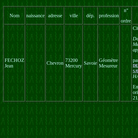
n°
Nom
naissance
adresse
ville
dép.
profession
ordre
Ci
De
Me
ap
FECHOZ
73200
Géomètre
pa
Chevron
Savoie
Jean
Mercury
Mesureur
DE
SA
H
En
or
21