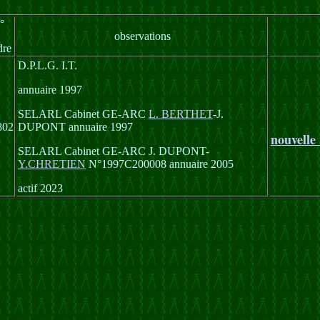
°
observations
dre
D.P.L.G. I.T.
annuaire 1997
SELARL Cabinet GE-ARC
L. BERTHET
-J.
802
DUPONT annuaire 1997
nouvelle
SELARL Cabinet GE-ARC J. DUPONT-
Y.CHRETIEN
N°1997C200008 annuaire 2005
actif 2023