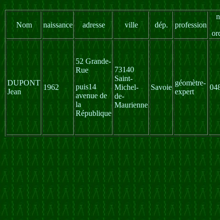
n
Nom
naissance
adresse
ville
dép.
profession
or
52 Grande-
73140
Rue
Saint-
DUPONT
géomètre-
puis14
1962
Michel-
Savoie
04
Jean
expert
avenue de
de-
la
Maurienne
République