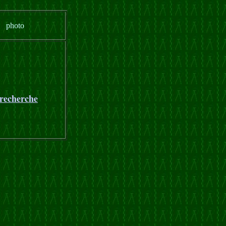
photo
 recherche