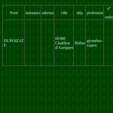
n°
Nom
naissance
adresse
ville
dép.
profession
ordre
69380
DUPOIZAT
géomètre-
Chatillon
Rhône
F.
expert
d'Azergues