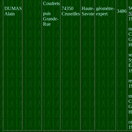
Coudrets
S
DUMAS
74350
Haute-
géomètre-
3486
puis
N
Alain
Cruseilles
Savoie
expert
Grande-
1
Rue
m
C
G
H
s
S
E
1
r
1
m
C
G
H
ce
1