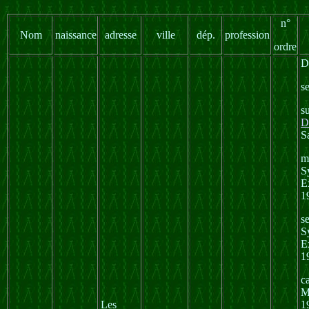
n°
Nom
naissance
adresse
ville
dép.
profession
ordre
D
s
s
D
S
m
S
E
1
s
S
E
1
c
M
Les
1