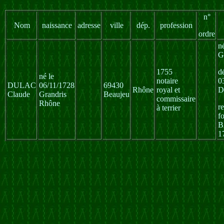
n°
Nom
naissance
adresse
ville
dép.
profession
ordre
n
G
1755
d
né le
notaire
0
DULAC
06/11/1728
69430
Rhône
royal et
D
Claude
Grandris
Beaujeu
commissaire
Rhône
r
à terrier
f
B
1