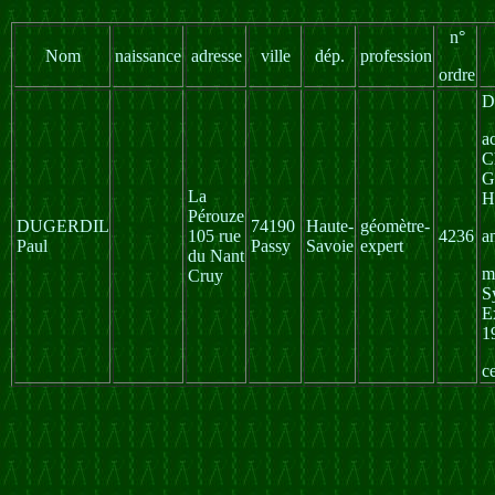
n°
Nom
naissance
adresse
ville
dép.
profession
ordre
D
a
C
G
La
H
Pérouze
DUGERDIL
74190
Haute-
géomètre-
105 rue
4236
a
Paul
Passy
Savoie
expert
du Nant
m
Cruy
S
E
1
c