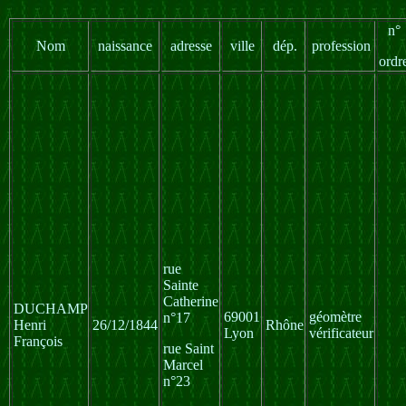
n°
Nom
naissance
adresse
ville
dép.
profession
ordr
rue
Sainte
Catherine
DUCHAMP
69001
géomètre
n°17
Henri
26/12/1844
Rhône
Lyon
vérificateur
François
rue Saint
Marcel
n°23