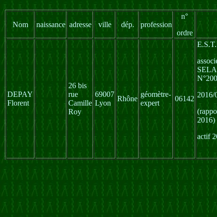
n°
Nom
naissance
adresse
ville
dép.
profession
ordre
E.S.T.
associ
SELA
N°20
26 bis
DEPAY
rue
69007
géomètre-
2016/
Rhône
06142
Florent
Camille
Lyon
expert
(rappo
Roy
2016)
actif 