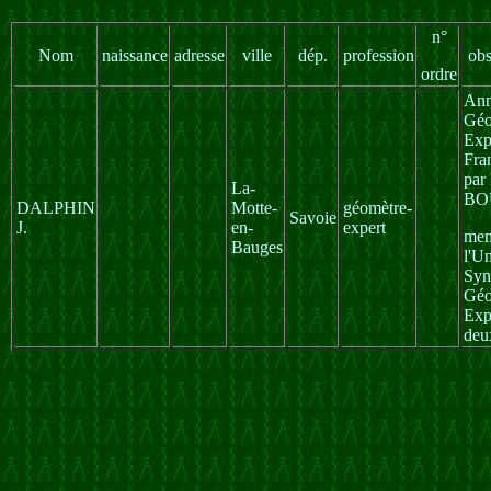
n°
Nom
naissance
adresse
ville
dép.
profession
obs
ordre
Ann
Géo
Exp
Fra
par
La-
BO
DALPHIN
Motte-
géomètre-
Savoie
J.
en-
expert
mem
Bauges
l'U
Syn
Géo
Exp
deu