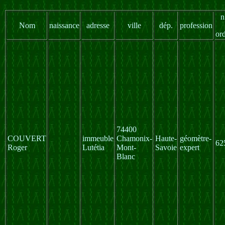
n
Nom
naissance
adresse
ville
dép.
profession
or
74400
COUVERT
immeuble
Chamonix-
Haute-
géomètre-
62
Roger
Lutétia
Mont-
Savoie
expert
Blanc