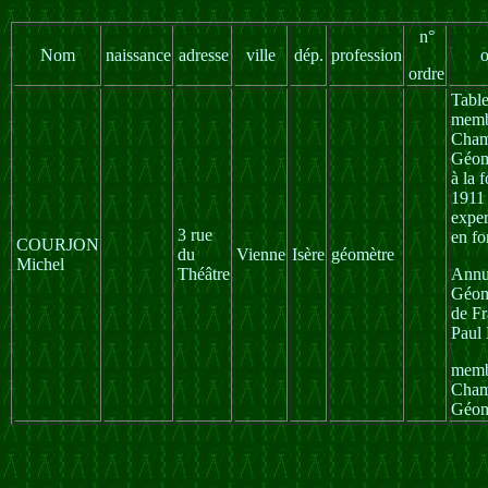
n°
Nom
naissance
adresse
ville
dép.
profession
o
ordre
Tabl
memb
Cham
Géomè
à la 
1911 
exper
3 rue
en fo
COURJON
du
Vienne
Isère
géomètre
Michel
Théâtre
Annu
Géom
de Fr
Pau
memb
Cham
Géomè