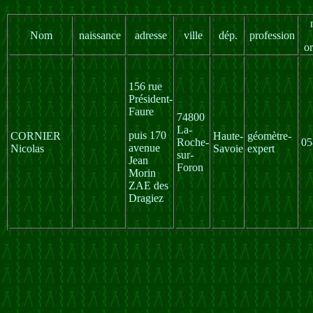
Nom
naissance
adresse
ville
dép.
profession
or
156 rue
Président-
Faure
74800
La-
puis 170
CORNIER
Haute-
géomètre-
Roche-
05
avenue
Nicolas
Savoie
expert
sur-
Jean
Foron
Morin
ZAE des
Dragiez