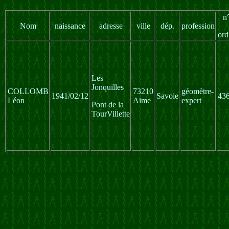
n
Nom
naissance
adresse
ville
dép.
profession
ord
Les
Jonquilles
COLLOMB
73210
géomètre-
1941/02/12
Savoie
43
Léon
Aime
expert
Pont de la
TourVillette