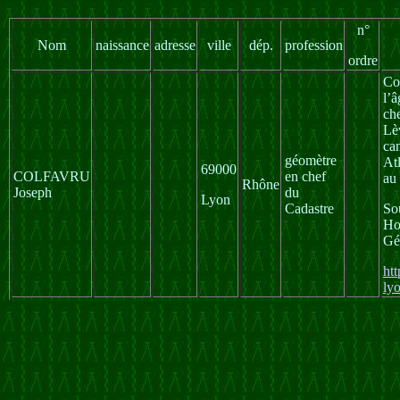
n°
Nom
naissance
adresse
ville
dép.
profession
ordre
Co
l’â
che
Lèv
ca
géomètre
Atl
69000
COLFAVRU
en chef
au
Rhône
Joseph
du
Lyon
Cadastre
So
Ho
Gé
ht
ly