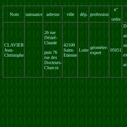
n°
Nom
naissance
adresse
ville
dép.
profession
ordre
D
26 rue
a
Désiré-
Claude
CLAVIER
42100
s
géomètre-
Jean-
Saint-
Loire
05051
puis 76
expert
e
Christophe
Etienne
rue des
Docteurs-
ac
Charcot