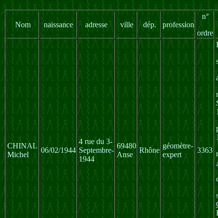
n°
Nom
naissance
adresse
ville
dép.
profession
ordre
4 rue du 3-
CHINAL
69480
géomètre-
06/02/1944
Septembre-
Rhône
3363
Michel
Anse
expert
1944