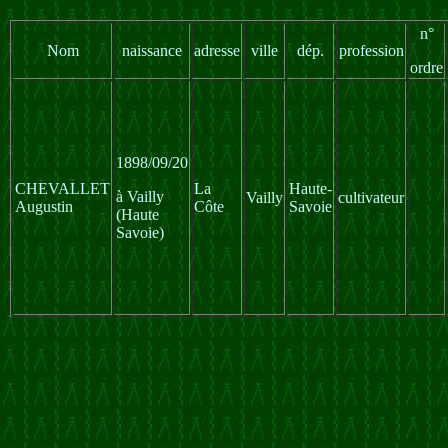
n°
Nom
naissance
adresse
ville
dép.
profession
ordre
1898/09/20
CHEVALLET
La
Haute-
à Vailly
Vailly
cultivateur
Augustin
Côte
Savoie
(Haute
Savoie)