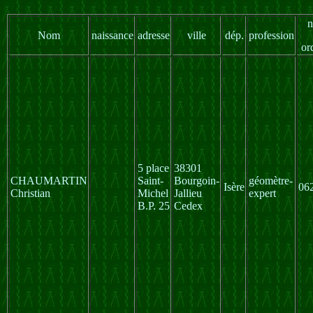
n
Nom
naissance
adresse
ville
dép.
profession
or
5 place
38301
CHAUMARTIN
Saint-
Bourgoin-
géomètre-
Isère
06
Christian
Michel
Jallieu
expert
B.P. 25
Cedex