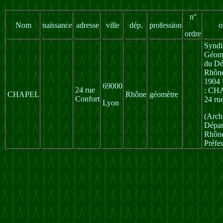
n°
Nom
naissance
adresse
ville
dép.
profession
o
ordre
Syndi
Géomè
du Dé
Rhône
1904 
69000
24 rue
: CH
CHAPEL
Rhône
géomètre
Confort
24 ru
Lyon
(Arch
Dépar
Rhône
Préfec