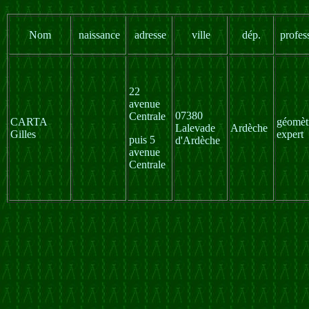
Nom
naissance
adresse
ville
dép.
profes
22
avenue
07380
Centrale
CARTA
géomèt
Lalevade
Ardèche
Gilles
expert
puis 5
d'Ardèche
avenue
Centrale