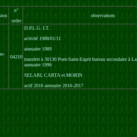
n°
sion
observations
ordre
D.P.L.G. I.T.
activité 1988/01/11
annuaire 1989
re-
04210
transfert à 30130 Pont-Saint-Esprit bureau secondaire à L
annuaire 1996
SELARL CARTA et MORIN
actif 2016 annuaire 2016-2017