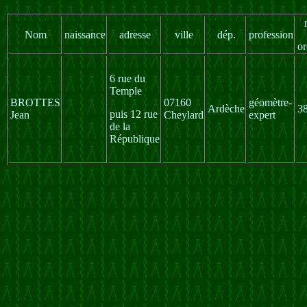
Nom
naissance
adresse
ville
dép.
profession
or
6 rue du
Temple
BROTTES
07160
géomètre-
Ardèche
3
puis 12 rue
Jean
Cheylard
expert
de la
République