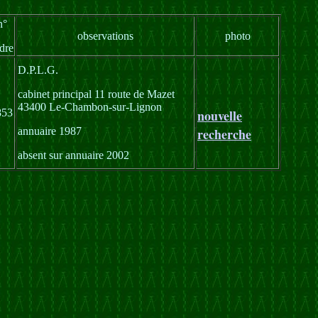
n°
observations
photo
dre
D.P.L.G.
cabinet principal 11 route de Mazet
43400 Le-Chambon-sur-Lignon
853
nouvelle
annuaire 1987
recherche
absent sur annuaire 2002