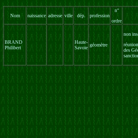
n°
Nom
naissance
adresse
ville
dép.
profession
ordre
non ins
BRAND
Haute-
réunio
géomètre
Philibert
Savoie
des Géo
sanctio