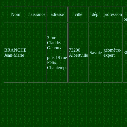
Nom
naissance
adresse
ville
dép.
profession
o
3 rue
Claude-
Genoux
BRANCHE
73200
géomètre-
Savoie
3
Jean-Marie
Albertville
expert
puis 19 rue
Félix-
Chautemps