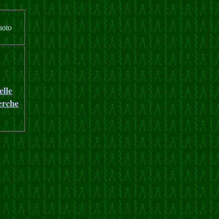
hoto
elle
erche