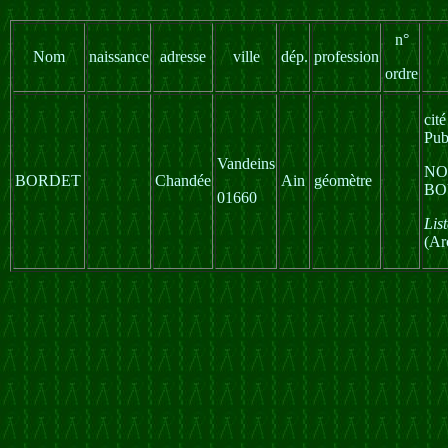
n°
Nom
naissance
adresse
ville
dép.
profession
ordre
cit
Pub
Vandeins
NO
BORDET
Chandée
Ain
géomètre
BO
01660
Lis
(Ar