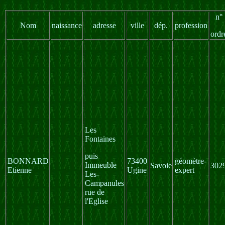
n°
Nom
naissance
adresse
ville
dép.
profession
ordr
Les
Fontaines
puis
BONNARD
73400
géomètre-
Immeuble
Savoie
302
Etienne
Ugine
expert
Les-
Campanules
rue de
l'Eglise