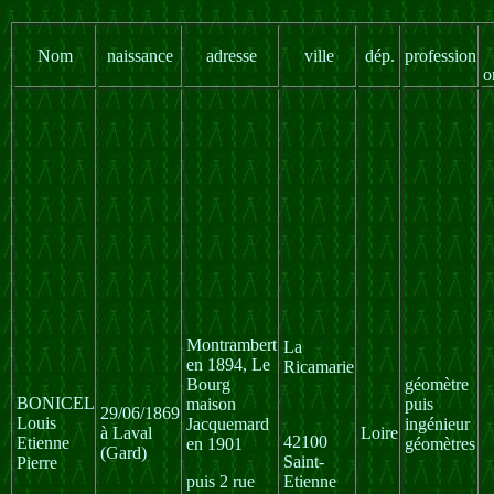
Nom
naissance
adresse
ville
dép.
profession
o
Montrambert
La
en 1894, Le
Ricamarie
Bourg
géomètre
BONICEL
maison
puis
29/06/1869
Louis
Jacquemard
ingénieur
à Laval
Loire
42100
Etienne
en 1901
géomètres
(Gard)
Saint-
Pierre
puis 2 rue
Etienne