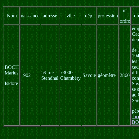
n°
Nom
naissance
adresse
ville
dép.
profession
ob
ordre
emp
Cad
dep
de 
194
les
cad
BOCH
59 rue
73000
dif
Marius
1902
Savoie
géomètre
2860
Stendhal
Chambéry
co
Isidore
Sav
se 
au 
Sar
pèr
Jac
BO