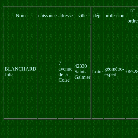
n°
Nom
naissance
adresse
ville
dép.
profession
ordre
7
42330
BLANCHARD
avenue
géomètre-
Saint-
Loire
0652
Julia
de la
expert
Galmier
Coise