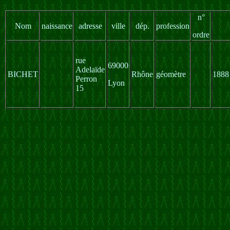
n°
Nom
naissance
adresse
ville
dép.
profession
ordre
rue
69000
Adelaïde
BICHET
Rhône
géomètre
1888
Perron
Lyon
15