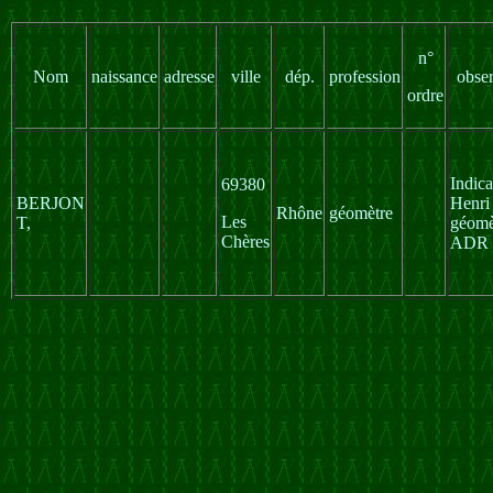
n°
Nom
naissance
adresse
ville
dép.
profession
obser
ordre
Indica
69380
BERJON
Henri
Rhône
géomètre
Les
T,
géomè
Chères
ADR