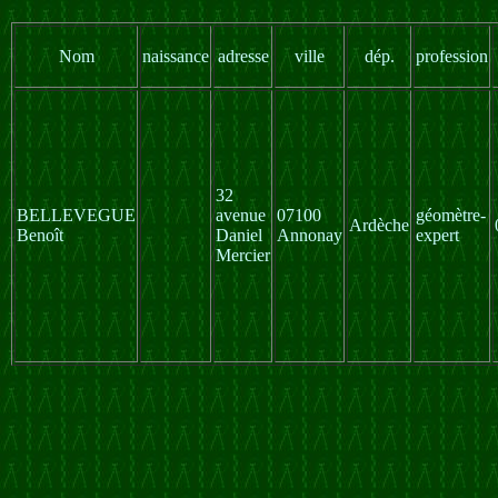
Nom
naissance
adresse
ville
dép.
profession
32
BELLEVEGUE
avenue
07100
géomètre-
Ardèche
Benoît
Daniel
Annonay
expert
Mercier