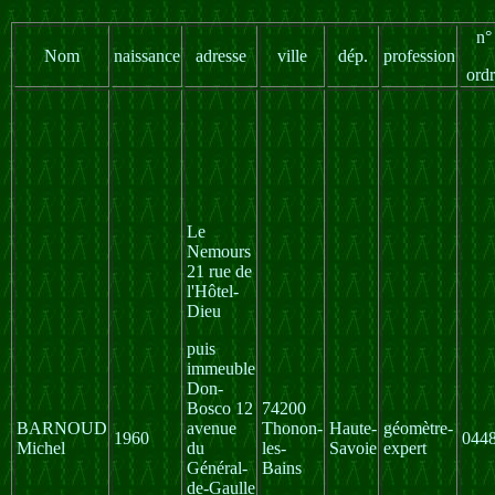
n°
Nom
naissance
adresse
ville
dép.
profession
ordr
Le
Nemours
21 rue de
l'Hôtel-
Dieu
puis
immeuble
Don-
Bosco 12
74200
BARNOUD
avenue
Thonon-
Haute-
géomètre-
1960
044
Michel
du
les-
Savoie
expert
Général-
Bains
de-Gaulle