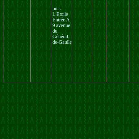
puis
L'Etoile
Entrée A
9 avenue
du
Général-
de-Gaulle