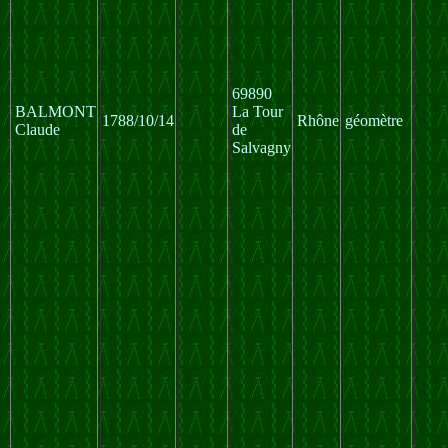
69890
BALMONT
La Tour
1788/10/14
Rhône
géomètre
Claude
de
Salvagny