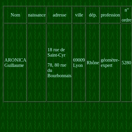
n°
Nom
naissance
adresse
ville
dép.
profession
ordre
18 rue de
Saint-Cyr
ARONICA
69009
géomètre-
Rhône
5280
78, 80 rue
Guillaume
Lyon
expert
du
Bourbonnais